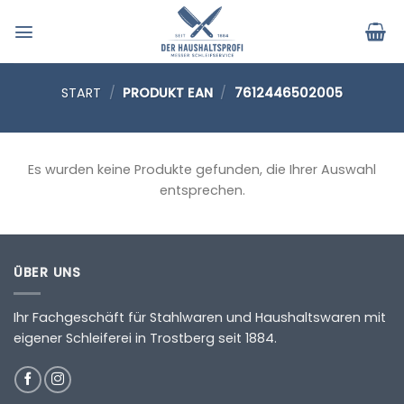
Zum
Inhalt
springen
START
/
PRODUKT EAN
/
7612446502005
Es wurden keine Produkte gefunden, die Ihrer Auswahl
entsprechen.
ÜBER UNS
Ihr Fachgeschäft für Stahlwaren und Haushaltswaren mit
eigener Schleiferei in Trostberg seit 1884.